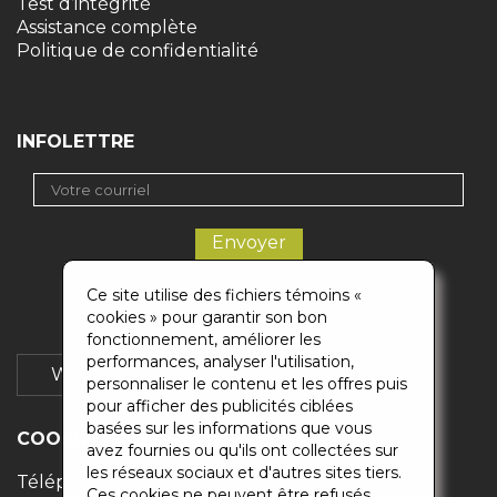
Test d’intégrité
Assistance complète
Politique de confidentialité
INFOLETTRE
Ce site utilise des fichiers témoins «
cookies » pour garantir son bon
fonctionnement, améliorer les
performances, analyser l'utilisation,
Wikigaz
Soumission
personnaliser le contenu et les offres puis
pour afficher des publicités ciblées
basées sur les informations que vous
COORDONNÉES
avez fournies ou qu'ils ont collectées sur
les réseaux sociaux et d'autres sites tiers.
Téléphones :
514-500-0883
/
418-871-6829
Ces cookies ne peuvent être refusés.