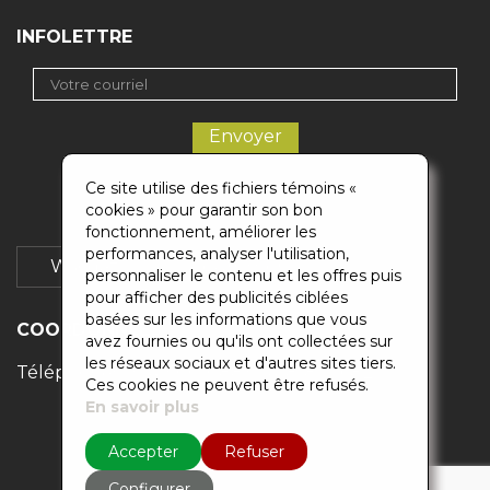
INFOLETTRE
Ce site utilise des fichiers témoins «
cookies » pour garantir son bon
fonctionnement, améliorer les
performances, analyser l'utilisation,
Wikigaz
Soumission
personnaliser le contenu et les offres puis
pour afficher des publicités ciblées
basées sur les informations que vous
COORDONNÉES
avez fournies ou qu'ils ont collectées sur
les réseaux sociaux et d'autres sites tiers.
Téléphones :
514-500-0883
/
418-871-6829
Ces cookies ne peuvent être refusés.
En savoir plus
Accepter
Refuser
Configurer