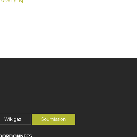
 savoir plus]
Wikigaz
Soumission
OORDONNÉES