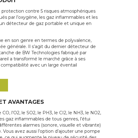
ODUIT
e protection contre 5 risques atmosphériques
ués par l’oxygène, les gaz inflammables et les
d’un détecteur de gaz portable et unique en
que en son genre en termes de polyvalence,
tée générale. Il s’agit du dernier détecteur de
tanche de BW Technologies fabriqué par
areil a transformé le marché grâce à ses
 compatibilité avec un large éventail
 ET AVANTAGES
e CO, l’O2, le SO2, le PH3, le CI2, le NH3, le NO2,
 les gaz inflammables de tous genres, l’étui
 différentes alarmes (sonore, visuelle et vibrante)
e. Vous avez aussi l’option d’ajouter une pompe
ce, ce qui augmente le niveau de sécurité des