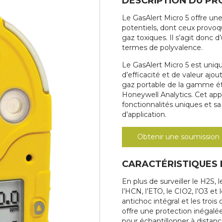
DESCRIPTION DU PR
Le GasAlert Micro 5 offre un
potentiels, dont ceux provoq
gaz toxiques. Il s’agit donc 
termes de polyvalence.
Le GasAlert Micro 5 est uni
d’efficacité et de valeur ajou
gaz portable de la gamme é
Honeywell Analytics. Cet app
fonctionnalités uniques et sa
d’application.
Obtenir une soumission
CARACTÉRISTIQUES
En plus de surveiller le H2S, l
l’HCN, l’ETO, le CIO2, l’O3 et
antichoc intégral et les trois
offre une protection inégalé
pour échantillonner à distan