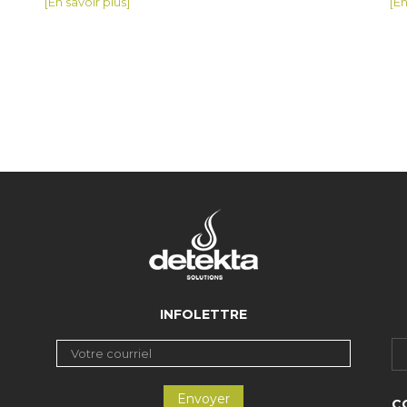
[En savoir plus]
[En
INFOLETTRE
C