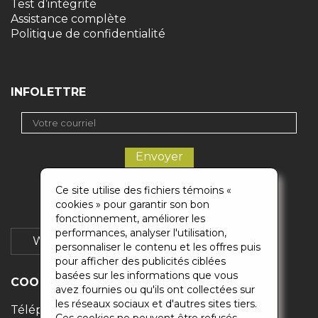
Test d’intégrité
Assistance complète
Politique de confidentialité
INFOLETTRE
Ce site utilise des fichiers témoins «
cookies » pour garantir son bon
fonctionnement, améliorer les
performances, analyser l'utilisation,
Wikigaz
Soumission
personnaliser le contenu et les offres puis
pour afficher des publicités ciblées
basées sur les informations que vous
COORDONNÉES
avez fournies ou qu'ils ont collectées sur
les réseaux sociaux et d'autres sites tiers.
Téléphones :
514-500-0883
/
418-871-6829