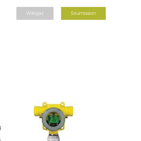
Wikigaz
Soumission
Eng
tection de gaz
Carrière
Contact