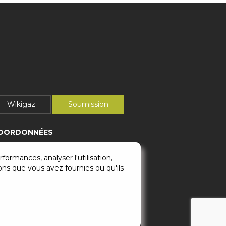
Wikigaz
Soumission
OORDONNÉES
léphones :
514-500-0883
/
418-871-6829
formances, analyser l'utilisation,
ions que vous avez fournies ou qu'ils