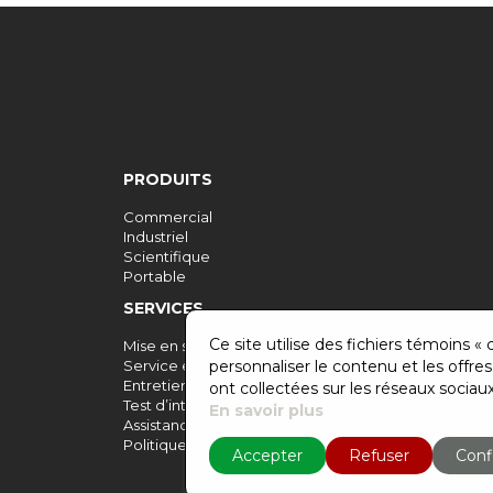
PRODUITS
Commercial
Industriel
Scientifique
Portable
SERVICES
Ce site utilise des fichiers témoins «
Mise en service
Service et entretien sur place
personnaliser le contenu et les offres
Entretien préventif
ont collectées sur les réseaux sociaux
Test d’intégrité
En savoir plus
Assistance complète
Politique de confidentialité
Accepter
Refuser
Conf